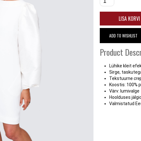
LISA KORVI
ADD TO WISHLIST
Product Descr
Lühike kleit ef
Sirge, taskuteg
Tekstuurne
cre
Koostis: 100% p
Värv: lumivalge
Hoolduses jälgid
Valmistatud Ee