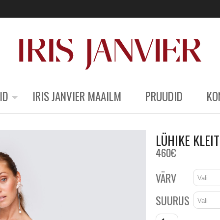
OLE ESIMENE!
ID
IRIS JANVIER MAAILM
PRUUDID
KO
Liitudes meie uudiskirjaga oled esimene
saab IRIS JANVIER moemaja värskeid uudi
põnevaid pakkumisi ja kutseid meie
moeshowdele.
LÜHIKE KLEIT
460
€
VÄRV
SUURUS