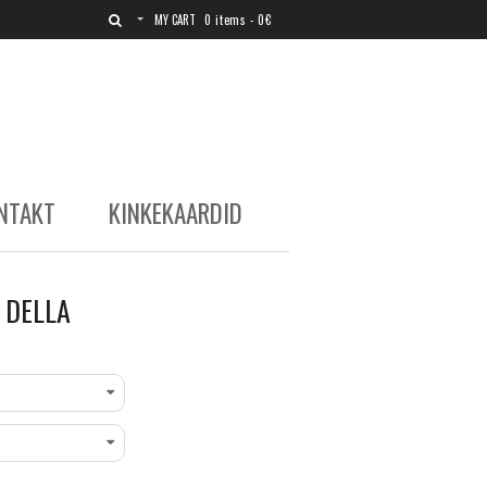
MY CART
0 items -
0
€
×
NTAKT
KINKEKAARDID
, kes
seid,
 DELLA