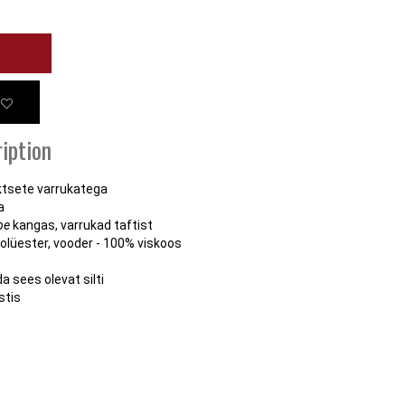
iption
ektsete varrukatega
a
pe
kangas, varrukad taftist
olüester, vooder - 100% viskoos
a sees olevat silti
stis