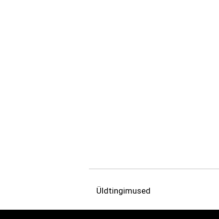
Üldtingimused
Terms and Conditions