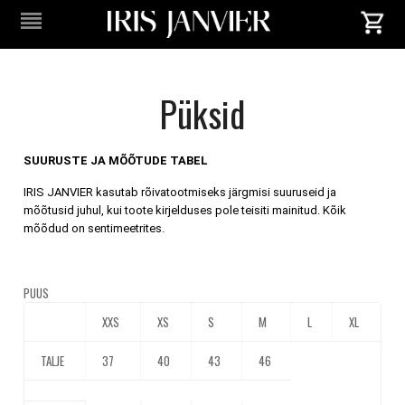
Püksid
SUURUSTE JA MÕÕTUDE TABEL
IRIS JANVIER kasutab rõivatootmiseks järgmisi suuruseid ja
mõõtusid juhul, kui toote kirjelduses pole teisiti mainitud. Kõik
mõõdud on sentimeetrites.
PUUS
XXS
XS
S
M
L
XL
TALJE
37
40
43
46