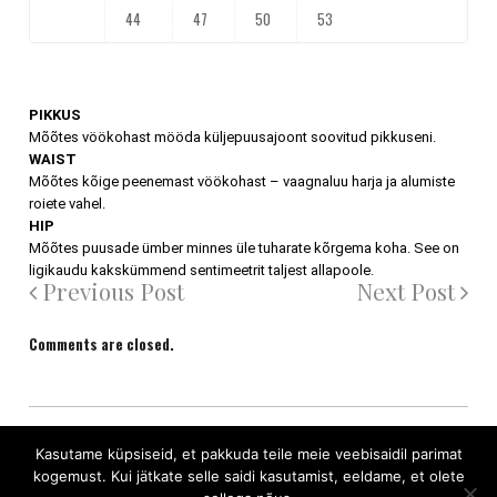
44
47
50
53
PIKKUS
Mõõtes vöökohast mööda küljepuusajoont soovitud pikkuseni.
WAIST
Mõõtes kõige peenemast vöökohast – vaagnaluu harja ja alumiste
roiete vahel.
HIP
Mõõtes puusade ümber minnes üle tuharate kõrgema koha. See on
ligikaudu kakskümmend sentimeetrit taljest allapoole.
Previous Post
Next Post
Comments are closed.
Üldtingimused
Kasutame küpsiseid, et pakkuda teile meie veebisaidil parimat
kogemust. Kui jätkate selle saidi kasutamist, eeldame, et olete